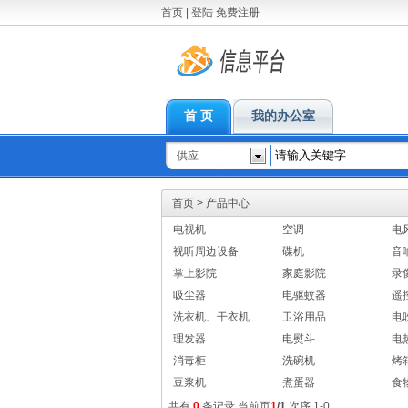
首页
|
登陆
免费注册
首 页
我的办公室
供应
首页
>
产品中心
电视机
空调
电
视听周边设备
碟机
音
掌上影院
家庭影院
录
吸尘器
电驱蚊器
遥
洗衣机、干衣机
卫浴用品
电
理发器
电熨斗
电
消毒柜
洗碗机
烤
豆浆机
煮蛋器
食
共有
0
条记录 当前页
1
/1
次序 1-0