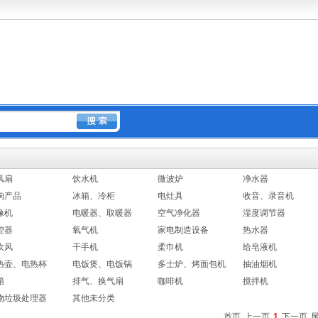
风扇
饮水机
微波炉
净水器
响产品
冰箱、冷柜
电灶具
收音、录音机
像机
电暖器、取暖器
空气净化器
湿度调节器
控器
氧气机
家电制造设备
热水器
吹风
干手机
柔巾机
给皂液机
热壶、电热杯
电饭煲、电饭锅
多士炉、烤面包机
抽油烟机
箱
排气、换气扇
咖啡机
搅拌机
物垃圾处理器
其他未分类
首页
上一页
1
下一页