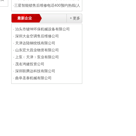
客服中心(2026+报价一览)
·
三星智能锁售后维修电话400预约热线(人
工电话)
最新企业
+ 更多
·
泊头市键坤环保机械设备有限公司
·
深圳大金空调售后维修公司
·
天津达陆钢绞线有限公司
·
山东宏大昌业物资有限公司
·
上泵﹝天津﹞泵业有限公司
·
茂名鸿健投资公司
·
深圳联腾达科技有限公司
·
曲阜圣泰机械有限公司