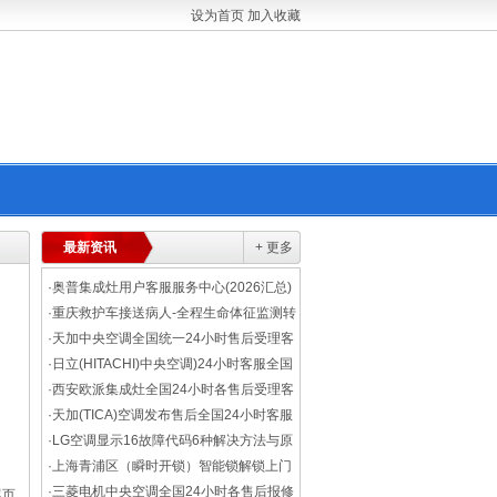
设为首页
加入收藏
最新资讯
+ 更多
·
奥普集成灶用户客服服务中心(2026汇总)
·
重庆救护车接送病人-全程生命体征监测转
运新生儿/早产儿转运
·
天加中央空调全国统一24小时售后受理客
服热线(附近维修点)
·
日立(HITACHI)中央空调)24小时客服全国
各售后受理中心(2026网点上线)
·
西安欧派集成灶全国24小时各售后受理客
服中心(30分钟上门)
·
天加(TICA)空调发布售后全国24小时客服
受理中心(2026网点上线)
·
LG空调显示16故障代码6种解决方法与原
因分析
·
上海青浦区（瞬时开锁）智能锁解锁上门
开锁企业批量换锁-距离300米
·
三菱电机中央空调全国24小时各售后报修
尾页