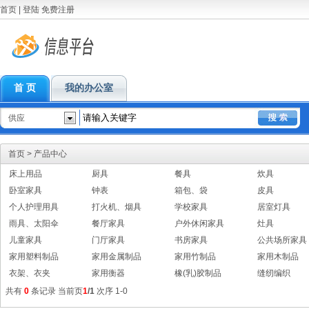
首页
|
登陆
免费注册
首 页
我的办公室
供应
首页
>
产品中心
床上用品
厨具
餐具
炊具
卧室家具
钟表
箱包、袋
皮具
个人护理用具
打火机、烟具
学校家具
居室灯具
雨具、太阳伞
餐厅家具
户外休闲家具
灶具
儿童家具
门厅家具
书房家具
公共场所家具
家用塑料制品
家用金属制品
家用竹制品
家用木制品
衣架、衣夹
家用衡器
橡(乳)胶制品
缝纫编织
共有
0
条记录 当前页
1
/1
次序 1-0